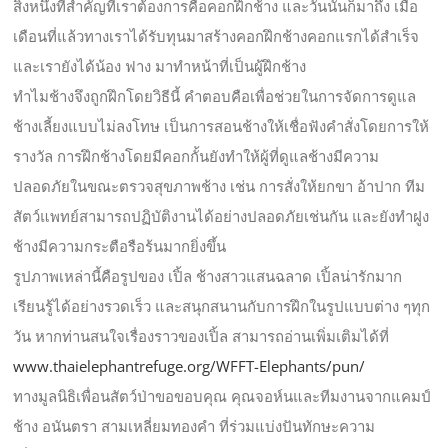
สิ่งหนึ่งที่สำคัญที่เราต้องการคือคอกฝึกช้าง และวันนั้นก็มาถึง เมื่อ
เดือนที่แล้วทางเราได้รับทุนมาสร้างคอกฝึกช้างคอกแรกได้สำเร็จ
และเรายังได้น้อง ฟาง มาทำหน้าที่เป็นผู้ฝึกช้าง
ทำไมช้างจึงถูกฝึกโดยวิธีนี้ คำตอบคือเพื่อช่วยในการจัดการดูแล
ช้างเลี้ยงแบบไม่ลงโทษ เป็นการสอนช้างให้เชื่อฟังคำสั่งโดยการให้
รางวัล การฝึกช้างโดยมีคอกกั้นยังทำให้ผู้ที่ดูแลช้างมีความ
ปลอดภัยในขณะตรวจสุขภาพช้าง เช่น การสั่งให้ยกขา อ้าปาก ทีม
สัตว์แพทย์สามารถปฏิบัติงานได้อย่างปลอดภัยเช่นกัน และยังทำฝูง
ช้างมีความกระตือรือร้นมากยิ่งขึ้น
รูปภาพเหล่านี้คือรูปของ เปิ้ล ช้างสาวแสนฉลาด เปิ้ลน่ารักมาก
เรียนรู้ได้อย่างรวดเร็ว และสนุกสนานกับการฝึกในรูปแบบต่าง ๆทุก
วัน หากท่านสนใจเรื่องราวของเปิ้ล สามารถอ่านเพิ่มเติมได้ที่
www.thaielephantrefuge.org/WFFT-Elephants/pun/
ทางมูลนิธิเพื่อนสัตว์ป่าขอขอบคุณ คุณจอห์นและทีมงานจากแคมป์
ช้าง อนันตรา สามเหลี่ยมทองคำ ที่ร่วมแบ่งปันทักษะความ