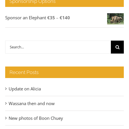
Sponsorship Options
Price
Sponsor an Elephant
€
35
–
€
140
range:
€35
through
Search
€140
for:
Recent Posts
Update on Alicia
Wassana then and now
New photos of Boon Chuey