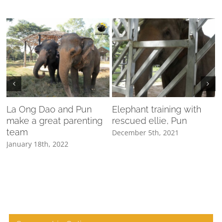
La Ong Dao and Pun
Elephant training with
make a great parenting
rescued ellie, Pun
D
team
ค
December 5th, 2021
January 18th, 2022
M