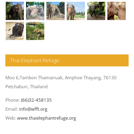
Thai Elephant Refuge
Moo 6,Tambon Thamairuak, Amphoe Thayang, 76130
Petchaburi, Thailand.
Phone:
(66)32-458135
Email:
info@wfft.org
Web:
www.thaielephantrefuge.org