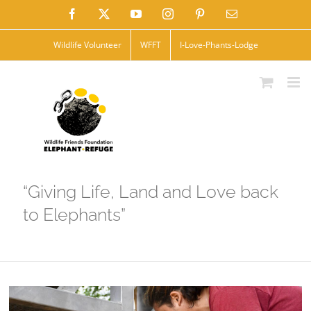
Skip
Facebook
X
YouTube
Instagram
Pinterest
Email
to
Wildlife Volunteer
WFFT
I-Love-Phants-Lodge
content
“Giving Life, Land and Love back
to Elephants”
View