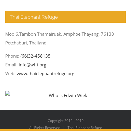
Thai Elephant Refuge
Moo 6,Tambon Thamairuak, Amphoe Thayang, 76130
Petchaburi, Thailand.
Phone:
(66)32-458135
Email:
info@wfft.org
Web:
www.thaielephantrefuge.org
Copyright 2012 - 2019
All Rights Reserved | Thai Elephant Refuge