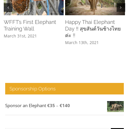
WFFT’s First Elephant
Happy Thai Elephant
Training Wall
Day !! สุขสันต์วันช้างไทย
C
ค่ะ !!
March 31st, 2021
March 13th, 2021
A
Sponsorship Options
Price
Sponsor an Elephant
€
35
–
€
140
range:
€35