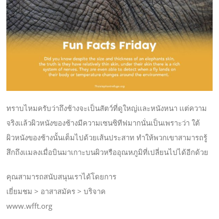
ทราบไหมครับว่าถึงช้างจะเป็นสัตว์ที่ดูใหญ่เเละหนังหนา เเต่ความ
จริงเเล้วผิวหนังของช้างมีความเซนซิทีฟมากนั่นเป็นเพราะว่า ใต้
ผิวหนังของช้างนั้นเต็มไปด้วยเส้นประสาท ทำให้พวกเขาสามารถรู้
สึกถึงเเมลงเมื่อบินมาเกาะบนผิวหรืออุณหภูมิที่เปลี่ยนไปได้อีกด้วย
คุณสามารถสนับสนุนเราได้โดยการ
เยี่ยมชม > อาสาสมัคร > บริจาค
www.wfft.org