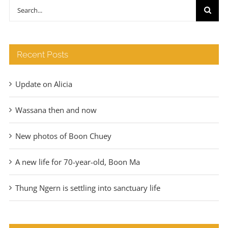
through
Search
€140
for:
Recent Posts
Update on Alicia
Wassana then and now
New photos of Boon Chuey
A new life for 70-year-old, Boon Ma
Thung Ngern is settling into sanctuary life