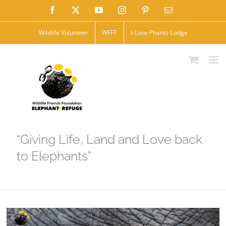
Skip
Facebook
X
YouTube
Instagram
Pinterest
Email
to
Wildlife Volunteer
WFFT
I-Love-Phants-Lodge
content
“Giving Life, Land and Love back
to Elephants”
View