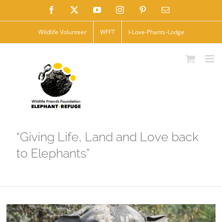
Skip
Facebook
X
YouTube
Instagram
Pinterest
Email
to
Wildlife Volunteer
WFFT
I-Love-Phants-Lodge
content
“Giving Life, Land and Love back
to Elephants”
View