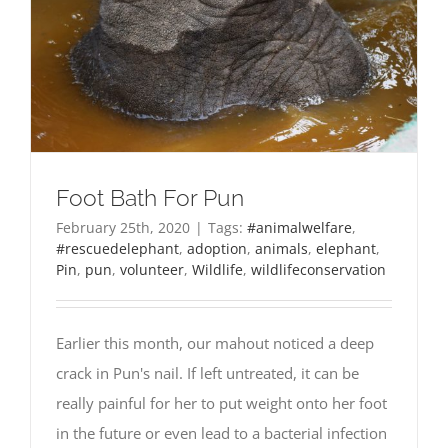
Foot Bath For Pun
February 25th, 2020
|
Tags:
#animalwelfare
,
#rescuedelephant
,
adoption
,
animals
,
elephant
,
Pin
,
pun
,
volunteer
,
Wildlife
,
wildlifeconservation
Earlier this month, our mahout noticed a deep
crack in Pun's nail. If left untreated, it can be
really painful for her to put weight onto her foot
in the future or even lead to a bacterial infection