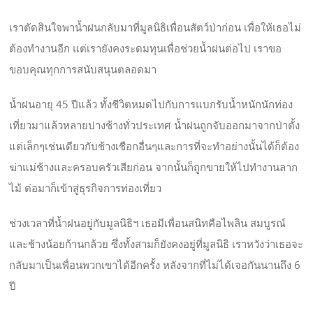
เราตัดสินใจพาน้ำฝนกลับมาที
่มูลนิธิเพื่อนสัตว์ป่าก่อน
เพื่อให้เธอไม่
ต้องทำงานอีก
แต่เรายังคงระดมทุนเพื่อช่ว
ยน้ำฝนต่อไป เราขอ
ขอบคุณทุกการสนับสนุนต
ลอดมา
น้ำฝนอายุ 45 ปีแล้ว ทั้งชีวิตหมดไปกับการแบกรับ
น้ำหนักนักท่อง
เที่ยวมาแล้ว
หลายปางช้างทั่วประเทศ น้ำฝนถูกจับออกมาจากป่าตั้ง
แต่เล็กๆเช่นเดียวกับช้างเช
ือกอื่นๆและการที่จะทำอย่าง
นั้นได้ก็ต้อง
ฆ่าแม่ช้างและ
ครอบครัวเสียก่อน จากนั้นก็ถูกขายให้ไปทำงานล
าก
ไม้ ต่อมาก็เข้าสู่ธุรกิจการท่อ
งเที่ยว
ช่วงเวลาที่น้ำฝนอยู่กับมูล
นิธิฯ เธอมีเพื่อนสนิทคือไพลิน สมบูรณ์
และช้างน้อยก้านกล้ว
ย ซึ่งทั้งสามก็ยังคงอยู่ที่ม
ูลนิธิ เราหวังว่าเธอจะ
กลับมาเป็นเ
พื่อนพวกเขาได้อีกครั้ง หลังจากที่ไม่ได้เจอกันนานถ
ึง 6
ปี