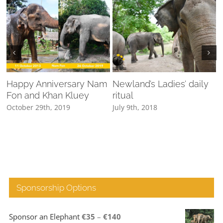
n
Happy Anniversary Nam
Newland’s Ladies’ daily
f
Fon and Khan Kluey
ritual
October 29th, 2019
July 9th, 2018
J
Sponsorship Options
Price
Sponsor an Elephant
€
35
–
€
140