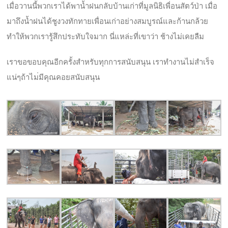
เมื่อวานนี้พวกเราได้พาน้ำฝ
นกลับบ้านเก่าที่มูลนิธิเพื
่อนสัตว์ป่า เมื่อ
มาถึงน้ำฝนได้ชูงวงทัก
ทายเพื่อนเก่าอย่างสมบูรณ์แ
ละก้านกล้วย
ทำให้พวกเรารู้สึกประทับใจม
าก นี่แหล่ะที่เขาว่า ช้างไม่เคยลืม
เราขอขอบคุณอีกครั้งสำหรับท
ุกการสนับสนุน เราทำงานไม่สำเร็จ
แน่ๆถ้าไม
่มีคุณคอยสนับสนุน