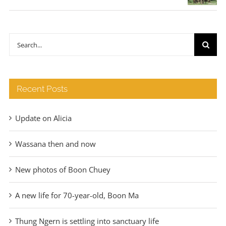
range:
€35
through
Search
€140
for:
Recent Posts
Update on Alicia
Wassana then and now
New photos of Boon Chuey
A new life for 70-year-old, Boon Ma
Thung Ngern is settling into sanctuary life