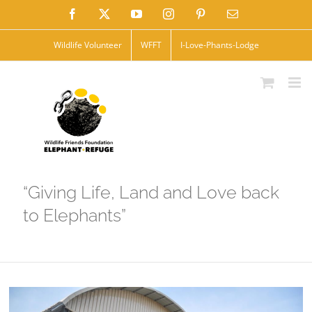
Skip
Facebook
X
YouTube
Instagram
Pinterest
Email
to
Wildlife Volunteer
WFFT
I-Love-Phants-Lodge
content
“Giving Life, Land and Love back
to Elephants”
View